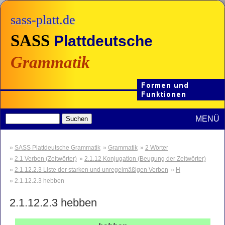
sass-platt.de
SASS
Plattdeutsche
Grammatik
MENÜ
SASS Plattdeutsche Grammatik
Grammatik
2 Wörter
2.1 Verben (Zeitwörter)
2.1.12 Konjugation (Beugung der Zeitwörter)
2.1.12.2.3 Liste der starken und unregelmäßigen Verben
H
2.1.12.2.3 hebben
2.1.12.2.3
hebben