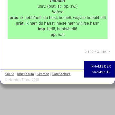
hebben
unrv. (prät. st., pp. sw.)
haben
präs
. ik hebb/heff, du hest, he hett, wi/ji/se hebbt/hefft
prät
. ik harr, du harrst, he/se harr, wi/ji/se harrn
imp
. heff!, hebbt/hefft!
pp
. hatt
2.1.12.2.3 heten >
INHALTE DER
GRAMMATIK
Suche
|
Impressum
|
Sitemap
|
Datenschutz
© Heinrich Thies, 2018