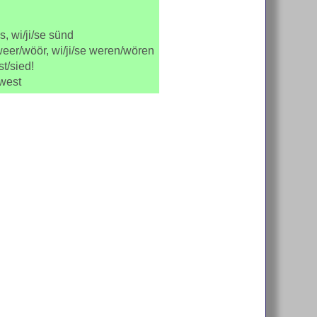
is, wi/ji/se sünd
weer/wöör, wi/ji/se weren/wören
st/sied!
west