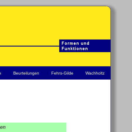
e
Beurteilungen
Fehrs-Gilde
Wachholtz
ien