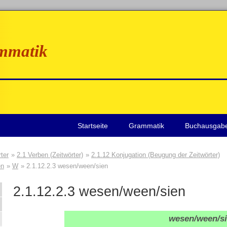
mmatik
Startseite
Grammatik
Buchausgab
ter
2.1 Verben (Zeitwörter)
2.1.12 Konjugation (Beugung der Zeitwörter)
en
W
2.1.12.2.3 wesen/ween/sien
2.1.12.2.3
wesen/ween/sien
wesen/ween/s