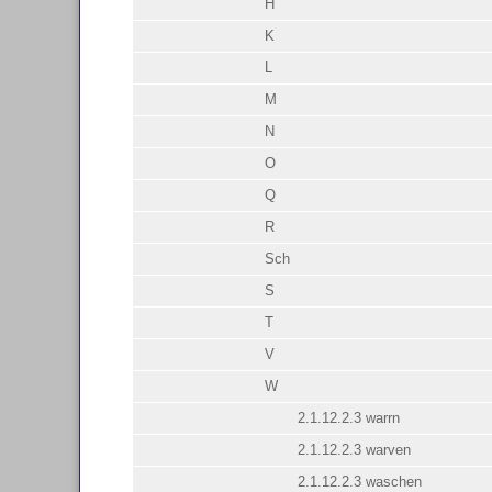
H
K
L
M
N
O
Q
R
Sch
S
T
V
W
2.1.12.2.3 warrn
2.1.12.2.3 warven
2.1.12.2.3 waschen