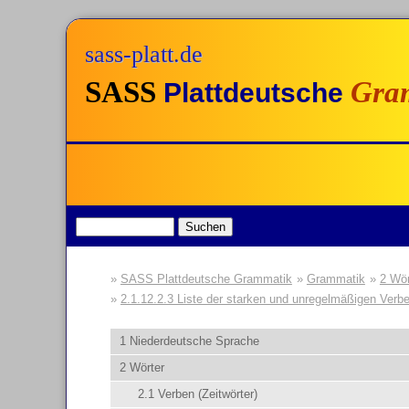
sass-platt.de
SASS
Gra
Plattdeutsche
SASS Plattdeutsche Grammatik
Grammatik
2 Wör
2.1.12.2.3 Liste der starken und unregelmäßigen Verb
1 Niederdeutsche Sprache
2 Wörter
2.1 Verben (Zeitwörter)