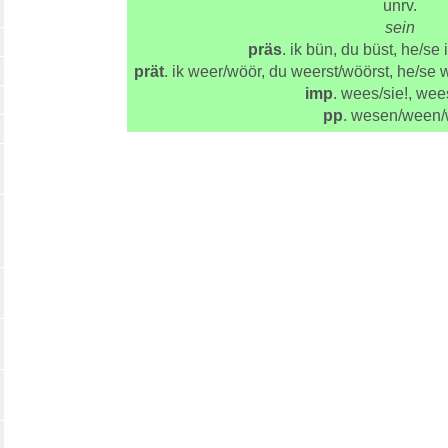
unrv.
sein
präs
. ik bün, du büst, he/se 
prät
. ik weer/wöör, du weerst/wöörst, he/se 
imp
. wees/sie!, wee
pp
. wesen/ween/