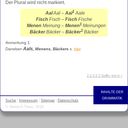
Der Plural wird nicht markiert.
1
Aal
Aal –
Aal
Aale
Fisch
Fisch –
Fisch
Fische
1
Menen
Meinung –
Menen
Meinungen
1
Bäcker
Bäcker –
Bäcker
Bäcker
Anmerkung 1:
Aals,
Daneben
Menens, Bäckers
s.
hier
.
2.2.3.2.2 Suffix -en/-n >
INHALTE DER
GRAMMATIK
Suche
|
Impressum
|
Sitemap
|
Datenschutz
© Heinrich Thies, 2018