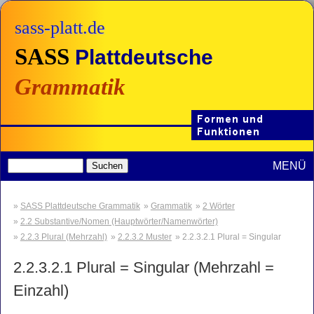
sass-platt.de
SASS
Plattdeutsche
Grammatik
MENÜ
SASS Plattdeutsche Grammatik
Grammatik
2 Wörter
2.2 Substantive/Nomen (Hauptwörter/Namenwörter)
2.2.3 Plural (Mehrzahl)
2.2.3.2 Muster
2.2.3.2.1 Plural = Singular
2.2.3.2.1
Plural = Singular (Mehrzahl =
Einzahl)