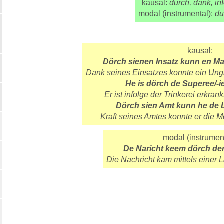
kausal:
durch,
dank, inf
modal (instrumental):
du
kausal
:
Dörch sienen Insatz kunn en Ma
Dank
seines Einsatzes konnte ein Un
He is dörch de Superee/-i
Er ist
infolge
der Trinkerei erkrankt
Dörch sien Amt kunn he de 
Kraft
seines Amtes konnte er die 
modal (instrumen
De Naricht keem dörch de
Die Nachricht kam
mittels
einer 