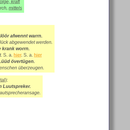
olge, kraft
rch,
mittels
löör afwennt warrn.
glück abgewendet werden.
e krank worrn.
.
S. a.
hier
. S. a.
hier
Lüüd övertügen.
Menschen überzeugen.
tal)
:
n Luutspreker.
Lautsprecheransage.