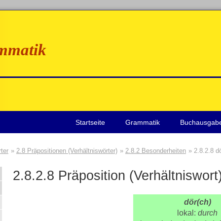
mmatik
Startseite
Grammatik
Buchausgab
ter
2.8 Präpositionen (Verhältniswörter)
2.8.2 Besonderheiten
2.8.2.8 d
2.8.2.8
Präposition (Verhältniswort
dör(ch)
lokal:
durch