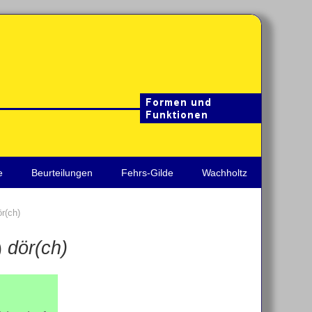
e
Beurteilungen
Fehrs-Gilde
Wachholtz
ör(ch)
)
dör(ch)