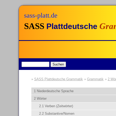
sass-platt.de
SASS
Gra
Plattdeutsche
SASS Plattdeutsche Grammatik
Grammatik
2 Wör
1 Niederdeutsche Sprache
2 Wörter
2.1 Verben (Zeitwörter)
2.2 Substantive/Nomen