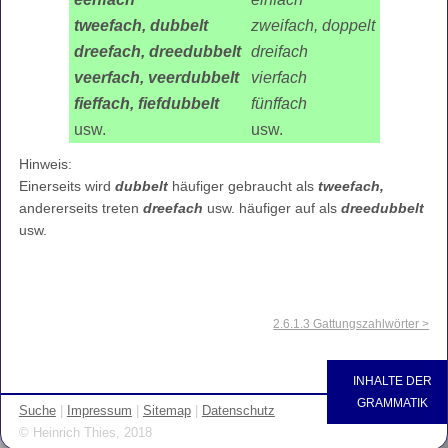
tweefach, dubbelt
zweifach, doppelt
dreefach, dreedubbelt
dreifach
veerfach, veerdubbelt
vierfach
fieffach, fiefdubbelt
fünffach
usw.
usw.
Hinweis:
Einerseits wird
dubbelt
häufiger gebraucht als
tweefach
,
andererseits treten
dreefach
usw. häufiger auf als
dreedubbelt
usw.
2.6.1.3 Gattungszahlwörter >
INHALTE DER
GRAMMATIK
Suche
|
Impressum
|
Sitemap
|
Datenschutz
© Heinrich Thies, 2018