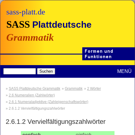
sass-platt.de
SASS
Plattdeutsche
Grammatik
MENÜ
SASS Plattdeutsche Grammatik
Grammatik
2 Wörter
2.6 Numeralien (Zahlwörter)
2.6.1 Numeraladjektive (Zahleigenschaftswörter)
2.6.1.2 Vervielfältigungszahlwörter
2.6.1.2
Vervielfältigungszahlwörter
eenfach
einfach