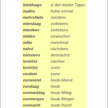
letztdaags
in den letzten Tagen
malins
früher einmal
mehrsttiets
meistens
miendaag
zeitlebens
mienleev
zeitlebens
mitdes
inzwischen
mitto
manchmal
nahst
nächstens
nööstens
demnächst
tonööst
nachher
tovör(n)
zuvor
vordem
zuvor
vunavend
heute Abend
vundaag
heute
vunmeddag
heute Mittag
vunmorgen
heute Morgen
vunnacht
heute Nacht