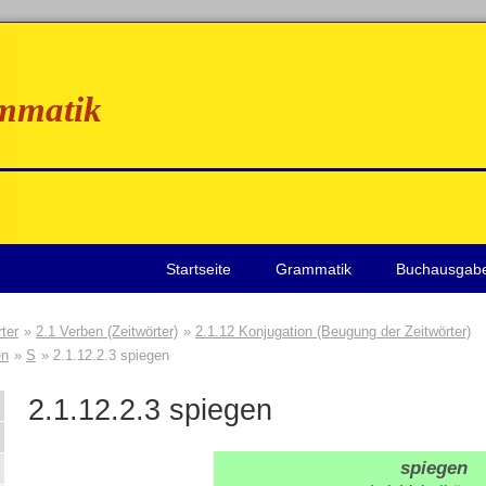
mmatik
Startseite
Grammatik
Buchausgab
ter
2.1 Verben (Zeitwörter)
2.1.12 Konjugation (Beugung der Zeitwörter)
en
S
2.1.12.2.3 spiegen
2.1.12.2.3
spiegen
spiegen