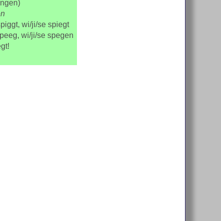
ungen)
en
piggt, wi/ji/se spiegt
speeg, wi/ji/se spegen
egt!