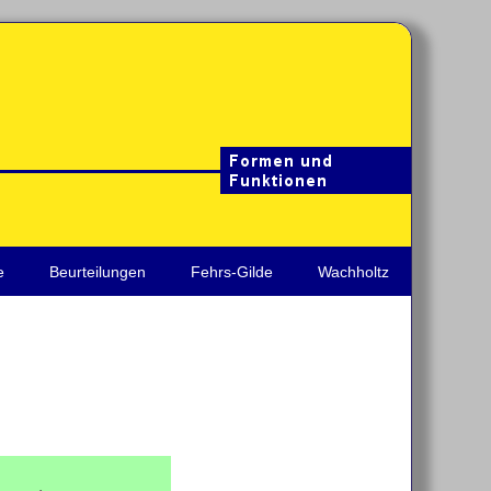
e
Beurteilungen
Fehrs-Gilde
Wachholtz