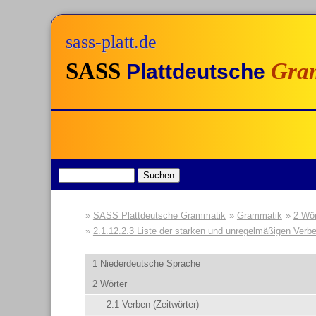
sass-platt.de
SASS
Gra
Plattdeutsche
SASS Plattdeutsche Grammatik
Grammatik
2 Wör
2.1.12.2.3 Liste der starken und unregelmäßigen Verb
1 Niederdeutsche Sprache
2 Wörter
2.1 Verben (Zeitwörter)