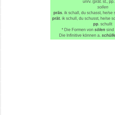
unrv. (prät. st., pp
sollen
präs
. ik schall, du schasst, he/se s
prät
. ik schull, du schusst, he/se sc
pp
. schullt
* Die Formen von
sölen
sind 
Die Infinitive können a.
schüll