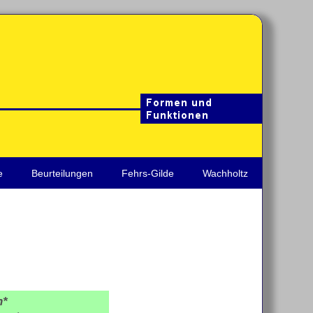
e
Beurteilungen
Fehrs-Gilde
Wachholtz
n*