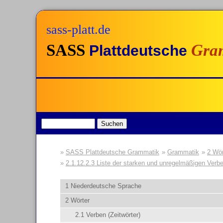
sass-platt.de
SASS
Gra
Plattdeutsche
SASS Plattdeutsche Grammatik
Grammatik
2 Wör
2.1.12.2.3 Liste der starken und unregelmäßigen Verb
1 Niederdeutsche Sprache
2 Wörter
2.1 Verben (Zeitwörter)