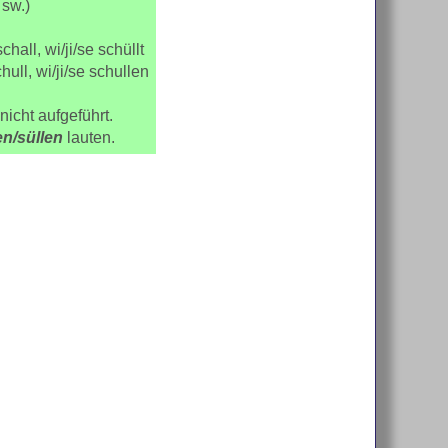
. sw.)
chall, wi/ji/se schüllt
hull, wi/ji/se schullen
nicht aufgeführt.
en/süllen
lauten.