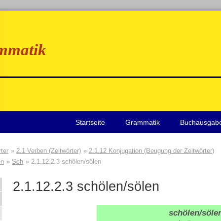
mmatik
Startseite
Grammatik
Buchausgab
ter
2.1 Verben (Zeitwörter)
2.1.12 Konjugation (Beugung der Zeitwörter)
en
Sch
2.1.12.2.3 schölen/sölen
2.1.12.2.3
schölen/sölen
schölen/söle