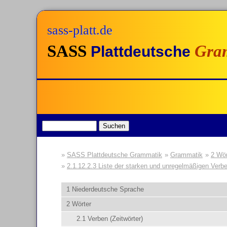
sass-platt.de
SASS
Gra
Plattdeutsche
SASS Plattdeutsche Grammatik
Grammatik
2 Wör
2.1.12.2.3 Liste der starken und unregelmäßigen Verb
1 Niederdeutsche Sprache
2 Wörter
2.1 Verben (Zeitwörter)