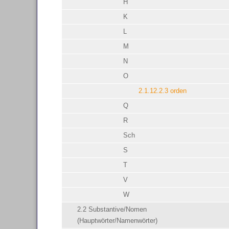
H
K
L
M
N
O
2.1.12.2.3 orden
Q
R
Sch
S
T
V
W
2.2 Substantive/Nomen
(Hauptwörter/Namenwörter)