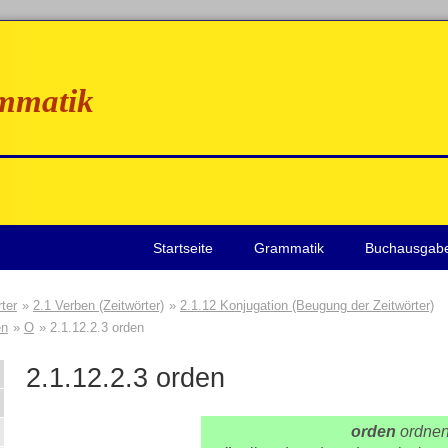
mmatik
Startseite
Grammatik
Buchausgab
ter
2.1 Verben (Zeitwörter)
2.1.12 Konjugation (Beugung der Zeitwörter)
en
O
2.1.12.2.3 orden
2.1.12.2.3
orden
orden
ordne