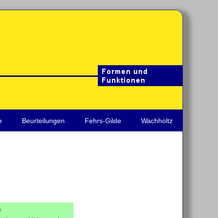
e
Beurteilungen
Fehrs-Gilde
Wachholtz
n