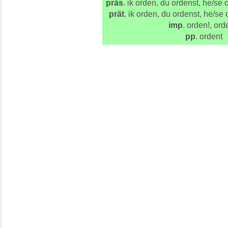
präs
. ik orden, du ordenst, he/se o
prät
. ik orden, du ordenst, he/se 
imp
. orden!, ord
pp
. ordent