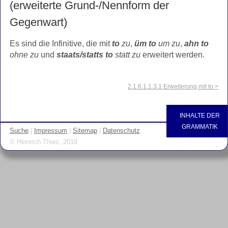
(erweiterte Grund-/Nennform der
Gegenwart)
Es sind die Infinitive, die mit
to
zu
,
üm to
um zu
,
ahn to
ohne zu
und
staats/statts to
statt zu
erweitert werden.
2.1.6.1.1.3.1 Erweiterung mit to >
INHALTE DER
GRAMMATIK
Suche
|
Impressum
|
Sitemap
|
Datenschutz
© Heinrich Thies, 2018