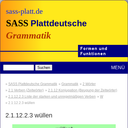
sass-platt.de
SASS
Plattdeutsche
Grammatik
MENÜ
SASS Plattdeutsche Grammatik
Grammatik
2 Wörter
2.1 Verben (Zeitwörter)
2.1.12 Konjugation (Beugung der Zeitwörter)
2.1.12.2.3 Liste der starken und unregelmäßigen Verben
W
2.1.12.2.3 wüllen
2.1.12.2.3
wüllen