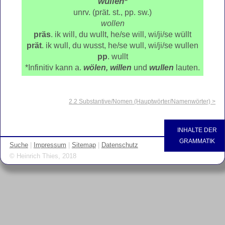
wüllen
*
unrv. (prät. st., pp. sw.)
wollen
präs
. ik will, du wullt, he/se will, wi/ji/se wüllt
prät
. ik wull, du wusst, he/se wull, wi/ji/se wullen
pp
. wullt
*Infinitiv kann a.
wölen, willen
und
wullen
lauten.
2.2 Substantive/Nomen (Hauptwörter/Namenwörter) >
INHALTE DER
GRAMMATIK
Suche
|
Impressum
|
Sitemap
|
Datenschutz
© Heinrich Thies, 2018