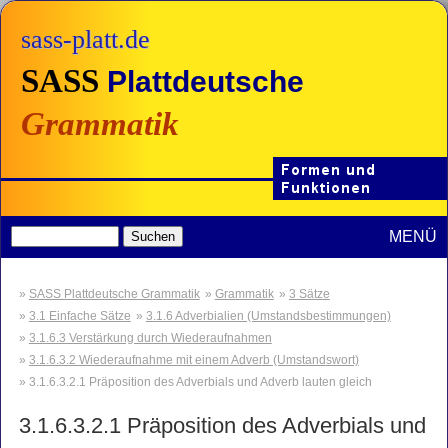
sass-platt.de
SASS
Plattdeutsche
Grammatik
MENÜ
SASS Plattdeutsche Grammatik
Grammatik
3 Sätze
3.1 Einfache Sätze
3.1.6 Adverbialien (Umstandsbestimmungen)
3.1.6.3 Verstärkung durch Wiederaufnahmen
3.1.6.3.2 Wiederaufnahme mit einem Adverb (Umstandswort)
3.1.6.3.2.1 Präposition des Adverbials und Adverb lauten gleich
3.1.6.3.2.1
Präposition des Adverbials und