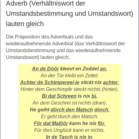
Adverb (Verhältniswort der
Umstandsbestimmung und Umstandswort)
lauten gleich
Die Präposition des Adverbials und das
wiederaufnehmende Adverbial (das Verhältniswort der
Umstandsbestimmung und das wiederaufnehmende
Umstandswort) lauten gleich.
An de Döör
kleevt en Zeddel
an.
An der Tür klebt ein Zettel.
Achter de Schimperee/-ie
stickt nix
achter
.
Hinter dem Geschimpfe steckt nichts (hinter).
Bi dat Schreen
is nix
bi
.
An dem Geschrei ist nichts (dran).
He geiht
dörch
den Matsch
dörch
.
Er geht durch den Matsch.
För dat Malöör
kann he nix
för
.
Für dies Unglück kann er nichts.
In de Tasch
is nix
in
.