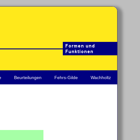
e
Beurteilungen
Fehrs-Gilde
Wachholtz