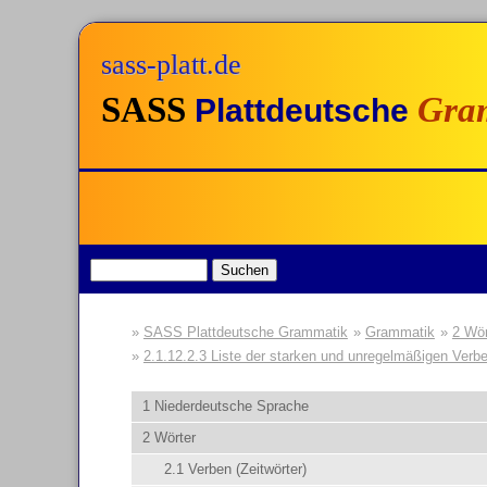
sass-platt.de
SASS
Gra
Plattdeutsche
SASS Plattdeutsche Grammatik
Grammatik
2 Wör
2.1.12.2.3 Liste der starken und unregelmäßigen Verb
1 Niederdeutsche Sprache
2 Wörter
2.1 Verben (Zeitwörter)