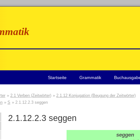
mmatik
Startseite
Grammatik
Buchausgab
ter
2.1 Verben (Zeitwörter)
2.1.12 Konjugation (Beugung der Zeitwörter)
en
S
2.1.12.2.3 seggen
2.1.12.2.3
seggen
seggen