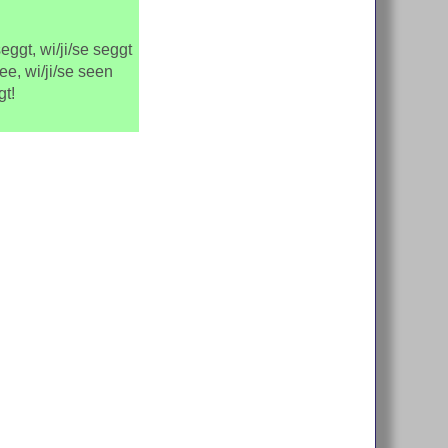
eggt, wi/ji/se seggt
see, wi/ji/se seen
gt!