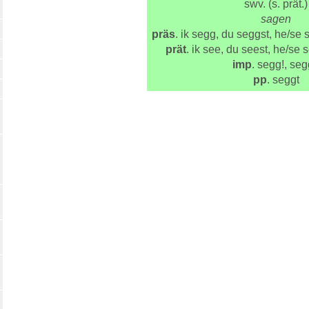
swv. (s. prät.)
sagen
präs
. ik segg, du seggst, he/se s
prät
. ik see, du seest, he/se 
imp
. segg!, seg
pp
. seggt