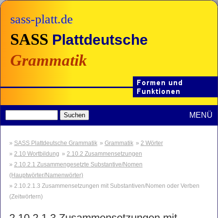
sass-platt.de
SASS
Plattdeutsche
Grammatik
MENÜ
SASS Plattdeutsche Grammatik
Grammatik
2 Wörter
2.10 Wortbildung
2.10.2 Zusammensetzungen
2.10.2.1 Zusammengesetzte Substantive/Nomen
(Hauptwörter/Namenwörter)
2.10.2.1.3 Zusammensetzungen mit Substantiven/Nomen oder Verben
(Zeitwörtern)
2.10.2.1.3
Zusammensetzungen mit