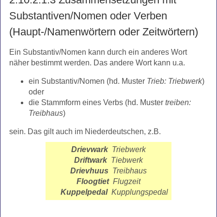
Substantiven/Nomen oder Verben
(Haupt-/Namenwörtern oder Zeitwörtern)
Ein Substantiv/Nomen kann durch ein anderes Wort
näher bestimmt werden. Das andere Wort kann u.a.
ein Substantiv/Nomen (hd. Muster
Trieb: Triebwerk
)
oder
die Stammform eines Verbs (hd. Muster
treiben:
Treibhaus
)
sein. Das gilt auch im Niederdeutschen, z.B.
Drievwark
Triebwerk
Driftwark
Tiebwerk
Drievhuus
Treibhaus
Floogtiet
Flugzeit
Kuppelpedal
Kupplungspedal