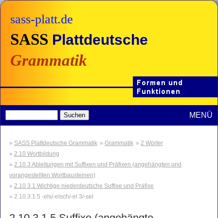
sass-platt.de
SASS
Plattdeutsche
Grammatik
MENÜ
SASS Plattdeutsche Grammatik
Grammatik
2 Wörter
2.10 Wortbildung
2.10.3 Ableitungen mit Suffixen und Präfixen (angehängten und
vorangestellten Wortbausteinen)
2.10.3.1 Wichtige niederdeutsche Suffixe und Präfixe
2.10.3.1.5 -els/-elsch/-el 3/-sel
2.10.3.1.5 Suffixe (angehängte