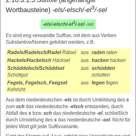
3
Wortbausteine) -
els/
-
elsch/-el
/-sel
3
-els/-elsch/-el
/-sel
-sel
Es sind eng verwandte Suffixe, mit dem aus Verben
Substantive/Nomen gebildet werden, z.B.
Radels/Radelsch/Radel
Rätsel
aus
raden
raten
Hackels/Hackelsch
Häcksel
aus
hacken
hacken
Schüddelsch/Schüddsel
aus
schüdden
Schüttgut
schütten
Fegels, Fegelsch, Feegsel
aus
fegen
fegen
Kehricht
Aus dem niederdeutschen
-els
ist durch Umbildung des
s
zum
sch
das niederdeutsche
-elsch
entstanden
,
durch
Abfall des
s
bzw.
sch
das niederdeutsche
-el
, schließlich
durch Umstellung des
s
das niederdeutsche
-sel
. Nicht für
jedes Wort gilt jede Suffixvariante.