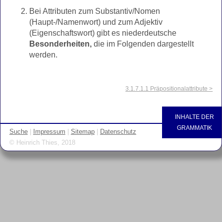
Bei Attributen zum Substantiv/Nomen
(Haupt-/Namenwort) und zum Adjektiv
(Eigenschaftswort) gibt es niederdeutsche
Besonderheiten,
die im Folgenden dargestellt
werden.
3.1.7.1.1 Präpositionalattribute >
INHALTE DER
GRAMMATIK
Suche
|
Impressum
|
Sitemap
|
Datenschutz
© Heinrich Thies, 2018