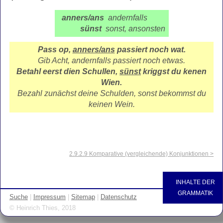
anners/ans
andernfalls
sünst
sonst, ansonsten
Pass op,
anners/ans
passiert noch wat.
Gib Acht, andernfalls passiert noch etwas.
Betahl eerst dien Schullen,
sünst
kriggst du kenen
Wien.
Bezahl zunächst deine Schulden, sonst bekommst du
keinen Wein.
2.9.2.9 Komparative (vergleichende) Konjunktionen >
INHALTE DER
GRAMMATIK
Suche
|
Impressum
|
Sitemap
|
Datenschutz
© Heinrich Thies, 2018