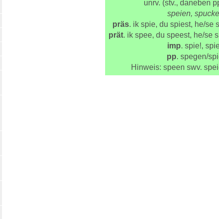
unrv. (stv., daneben pp
speien, spuck
präs
. ik spie, du spiest, he/se s
prät
. ik spee, du speest, he/se 
imp
. spie!, spie
pp
. spegen/spi
Hinweis: speen swv. spe