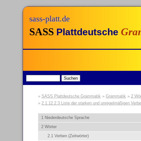
sass-platt.de
SASS
Gra
Plattdeutsche
SASS Plattdeutsche Grammatik
Grammatik
2 Wör
2.1.12.2.3 Liste der starken und unregelmäßigen Verb
1 Niederdeutsche Sprache
2 Wörter
2.1 Verben (Zeitwörter)