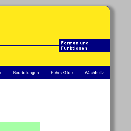
e
Beurteilungen
Fehrs-Gilde
Wachholtz