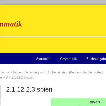
mmatik
Startseite
Grammatik
Buchausgab
ter
2.1 Verben (Zeitwörter)
2.1.12 Konjugation (Beugung der Zeitwörter)
en
S
2.1.12.2.3 spien
2.1.12.2.3
spien
spien