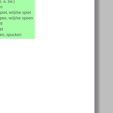
. a. sw.)
en
piet, wi/ji/se spiet
spee, wi/ji/se speen
t!
et
ien, spucken